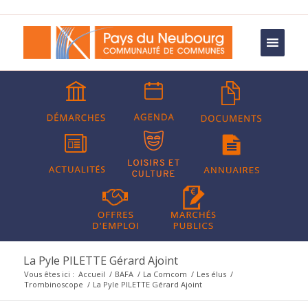
La Pyle PILETTE Gérard Ajoint
Vous êtes ici :
Accueil
/
BAFA
/
La Comcom
/
Les élus
/
Trombinoscope
/
La Pyle PILETTE Gérard Ajoint