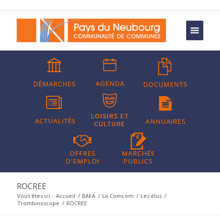
ROCREE
Vous êtes ici :
Accueil
/
BAFA
/
La Comcom
/
Les élus
/
Trombinoscope
/
ROCREE