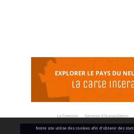
La Comcom
Services à la population
Notre site utilise des cookies afin d'obtenir des stat
Accessibilité
: partiellem