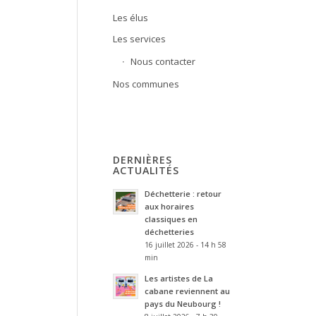
Les élus
Les services
Nous contacter
Nos communes
DERNIÈRES
ACTUALITÉS
Déchetterie : retour
aux horaires
classiques en
déchetteries
16 juillet 2026 - 14 h 58
min
Les artistes de La
cabane reviennent au
pays du Neubourg !