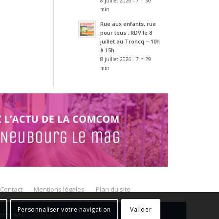
8 juillet 2026 - 7 h 30
min
Rue aux enfants, rue
pour tous : RDV le 8
juillet au Troncq – 10h
à 15h.
8 juillet 2026 - 7 h 29
min
Contact
Mentions légales
Plan du site
Personnaliser votre navigation
Valider
gence web :
Le Plus Du Web