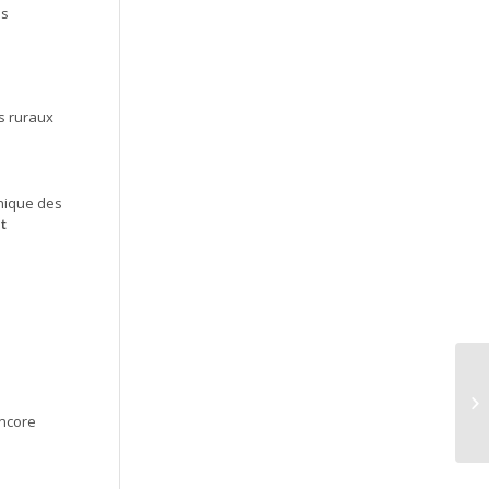
es
s ruraux
hnique des
t
ncore