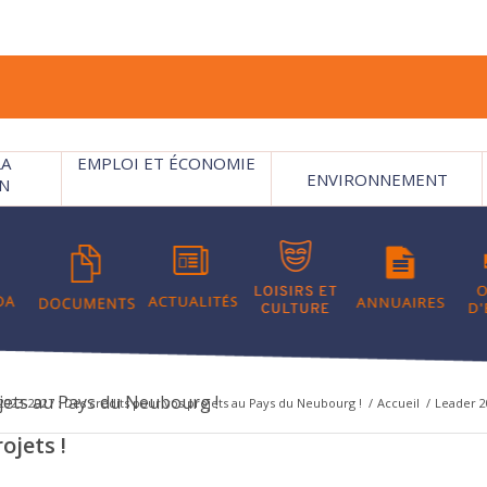
LA
EMPLOI ET ÉCONOMIE
ENVIRONNEMENT
N
ojets au Pays du Neubourg !
2023-2027 : Des crédits pour vos projets au Pays du Neubourg !
/
Accueil
/
Leader 2
ojets !