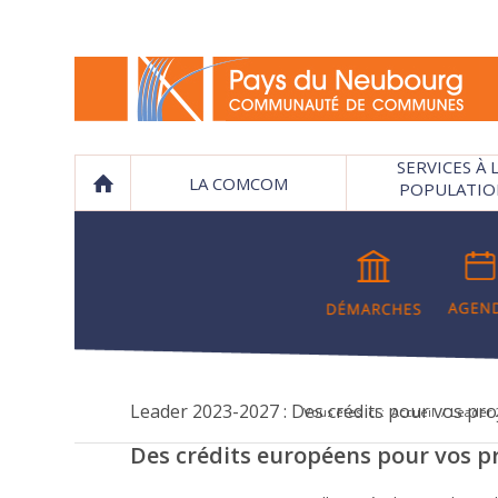
SERVICES À 
LA COMCOM
POPULATIO
Leader 2023-2027 : Des crédits pour vos pr
Vous êtes ici :
Accueil
/
Leader 
Des crédits européens pour vos pr