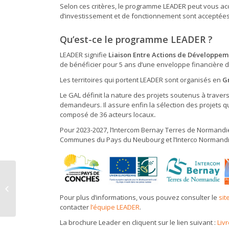
Selon ces critères, le programme LEADER peut vous ac
d’investissement et de fonctionnement sont acceptées
Qu’est-ce le programme LEADER ?
LEADER signifie
Liaison Entre Actions de Développem
de bénéficier pour 5 ans d’une enveloppe financière 
Les territoires qui portent LEADER sont organisés en
G
Le GAL définit la nature des projets soutenus à trav
demandeurs. Il assure enfin la sélection des projets 
composé de 36 acteurs locaux
.
Pour 2023-2027, l’Intercom Bernay Terres de Norma
Communes du Pays du Neubourg et l’Interco Normandie 
Fermeture point vert :
où déposer vos
Pour plus d’informations, vous pouvez consulter le
sit
déchets ?
contacter
l’équipe LEADER
.
La brochure Leader en cliquent sur le lien suivant :
Liv