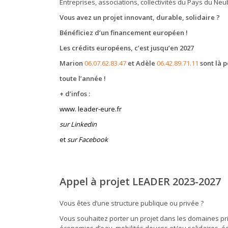
Entreprises, associations, collectivités du Pays du Ne
Vous avez un projet innovant, durable, solidaire ?
Bénéficiez d’un financement européen !
Les crédits européens, c’est jusqu’en 2027
Marion
06.07.62.83.47
et Adèle
06.42.89.71.11
sont là 
toute l’année !
+ d’infos :
www. leader-eure.fr
sur Linkedin
et
sur Facebook
Appel à projet LEADER 2023-2027
Vous êtes d’une structure publique ou privée ?
Vous souhaitez porter un projet dans les domaines prim
économies d’eau, mobilités douces et/ou solidaires, éc