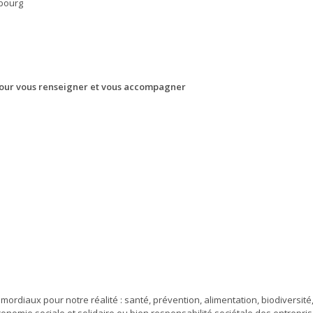
ubourg
pour vous renseigner et vous accompagner
ordiaux pour notre réalité : santé, prévention, alimentation, biodiversité
onomie sociale et solidaire ou bien responsabilité sociétale des entrepris