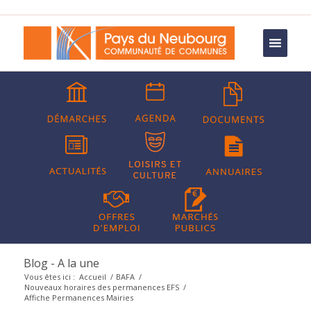
Blog - A la une
Vous êtes ici :
Accueil
/
BAFA
/
Nouveaux horaires des permanences EFS
/
Affiche Permanences Mairies