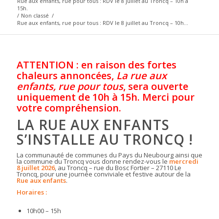
Rue aux enfants, rue pour tous : RDV le 8 juillet au Troncq – 10h à
15h.
/
Non classé
/
Rue aux enfants, rue pour tous : RDV le 8 juillet au Troncq – 10h...
ATTENTION : en raison des fortes
chaleurs annoncées,
La rue aux
enfants, rue pour tous
, sera ouverte
uniquement de 10h à 15h. Merci pour
votre compréhension.
LA RUE AUX ENFANTS
S’INSTALLE AU TRONCQ !
La communauté de communes du Pays du Neubourg ainsi que
la commune du Troncq vous donne rendez-vous le
mercredi
8 juillet 2026
, au Troncq – rue du Bosc Fortier – 27110 Le
Troncq, pour une journée conviviale et festive autour de la
Rue aux enfants
.
Horaires :
10h00 – 15h