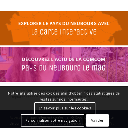
La Comcom
Services à la population
Environnement
Notre site utilise des cookies afin d'obtenir des statistiques de
Emploi et économie
Aménagement du territoire
Contact
visites sur nos internautes.
Mentions légales
Plan du site
En savoir plus sur les cookies
Accessibilité
: partiellement conforme - © Copyright - Communauté
Personnaliser votre navigation
Valider
de communes du Pays du Neubourg | Agence web :
Le Plus Du Web