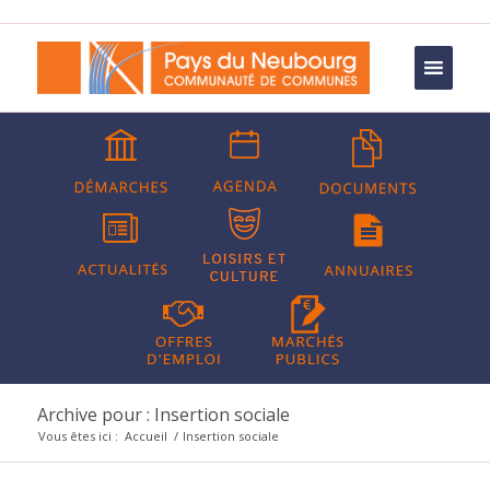
Archive pour : Insertion sociale
Vous êtes ici :
Accueil
/
Insertion sociale