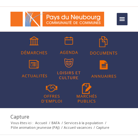
Capture
Vous êtes ici :
Accueil
/
BAFA
/
Services à la population
/
Pôle animation jeunesse (PAJ)
/
Accueil vacances
/
Capture