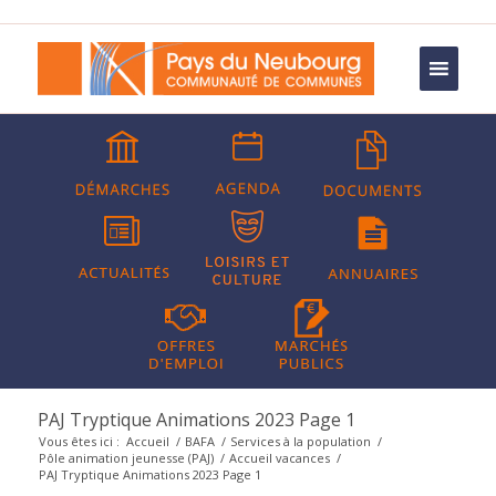
PAJ Tryptique Animations 2023 Page 1
Vous êtes ici :
Accueil
/
BAFA
/
Services à la population
/
Pôle animation jeunesse (PAJ)
/
Accueil vacances
/
PAJ Tryptique Animations 2023 Page 1