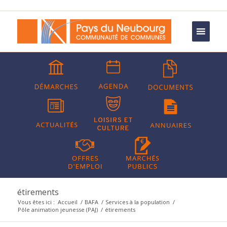
étirements
Vous êtes ici :
Accueil
/
BAFA
/
Services à la population
/
Pôle animation jeunesse (PAJ)
/
étirements