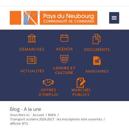
Blog - A la une
Vous êtes ici :
Accueil
/
BAFA
/
Transport scolaire 2026-2027 : les inscriptions sont ouvertes
/
Affiche SITS