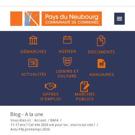
Blog - A la une
Vous êtes ici :
Accueil
/
BAFA
/
11-17 ans ? Cet été 2026 est pour toi : inscris-toi vite !
/
Actu PAJ printemps 2026