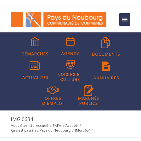
IMG 0634
Vous êtes ici :
Accueil
/
BAFA
/
Accueil
/
Ça s’est passé au Pays du Neubourg
/
IMG 0634