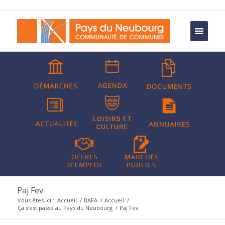
Paj Fev
Vous êtes ici :
Accueil
/
BAFA
/
Accueil
/
Ça s’est passé au Pays du Neubourg
/
Paj Fev