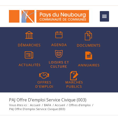
PAJ Offre D’emploi Service Civique (003)
Vous êtes ici :
Accueil
/
BAFA
/
Accueil
/
Offres d’emploi
/
PAJ Offre D’emploi Service Civique (003)