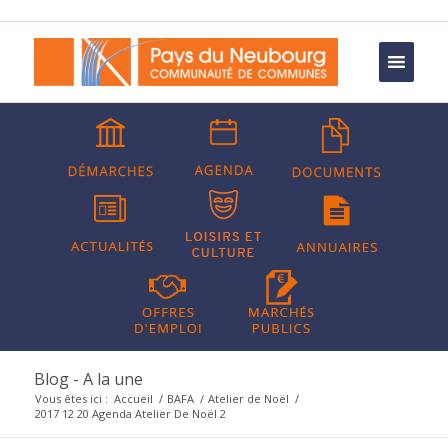
Blog - A la une
Vous êtes ici :
Accueil
/
BAFA
/
Atelier de Noël
/
2017 12 20 Agenda Atelier De Noël 2