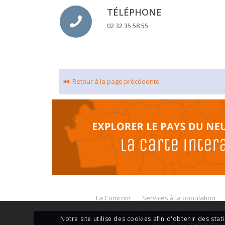
TÉLÉPHONE
02 32 35 58 55
Retour à la page précédente
La Comcom
Services à la population
Notre site utilise des cookies afin d'obtenir des stat
Accessibilité
: partiellem