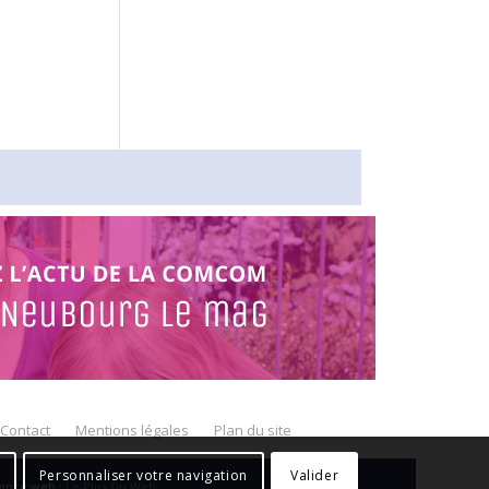
Contact
Mentions légales
Plan du site
Personnaliser votre navigation
Valider
gence web :
Le Plus Du Web