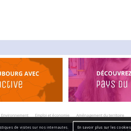
Environnement
Emploi et économie
Aménagement du territoire
En savoir plus sur les cookies
istiques de visites sur nos internautes.
ent conforme - © Copyright - Communauté de communes du Pays du Neubourg | A