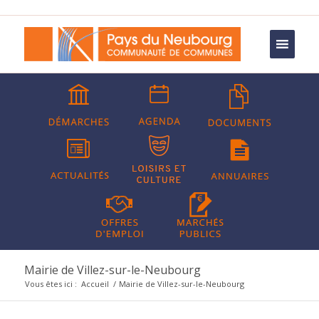
Mairie de Villez-sur-le-Neubourg
Vous êtes ici :
Accueil
/
Mairie de Villez-sur-le-Neubourg