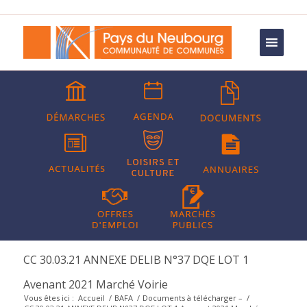
CC 30.03.21 ANNEXE DELIB N°37 DQE LOT 1
Avenant 2021 Marché Voirie
Vous êtes ici :
Accueil
/
BAFA
/
Documents à télécharger –
/