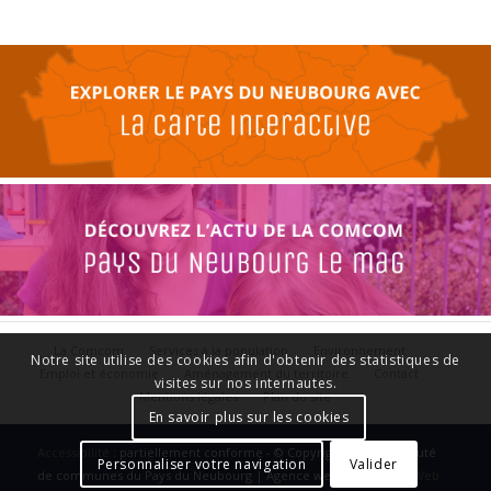
La Comcom
Services à la population
Environnement
Notre site utilise des cookies afin d'obtenir des statistiques de
Emploi et économie
Aménagement du territoire
Contact
visites sur nos internautes.
Mentions légales
Plan du site
En savoir plus sur les cookies
Accessibilité
: partiellement conforme - © Copyright - Communauté
Personnaliser votre navigation
Valider
de communes du Pays du Neubourg | Agence web :
Le Plus Du Web