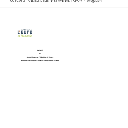
CC 30.03.21 ANNEXE DELIB N°38 AVENANT CPOM Prorogation