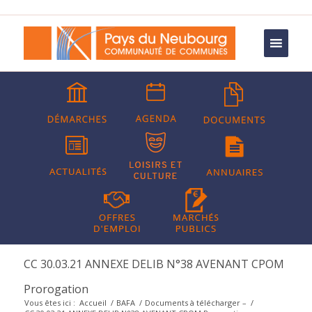
CC 30.03.21 ANNEXE DELIB N°38 AVENANT CPOM
Prorogation
Vous êtes ici :
Accueil
/
BAFA
/
Documents à télécharger –
/