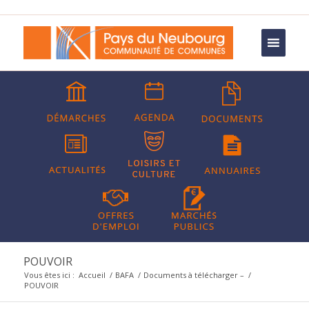
POUVOIR
Vous êtes ici :
Accueil
/
BAFA
/
Documents à télécharger –
/
POUVOIR