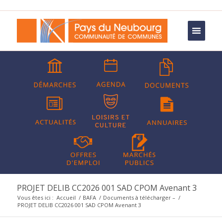
PROJET DELIB CC2026 001 SAD CPOM Avenant 3
Vous êtes ici :
Accueil
/
BAFA
/
Documents à télécharger –
/
PROJET DELIB CC2026 001 SAD CPOM Avenant 3