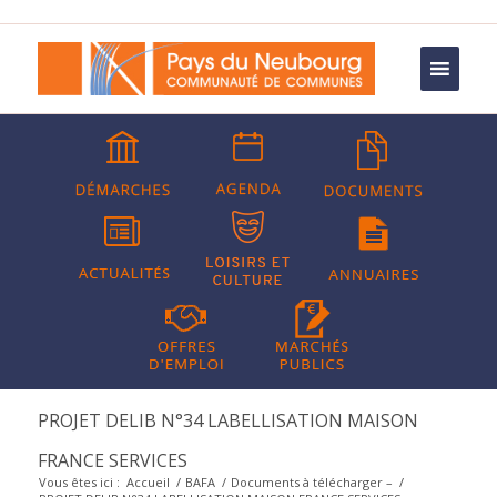
PROJET DELIB N°34 LABELLISATION MAISON
FRANCE SERVICES
Vous êtes ici :
Accueil
/
BAFA
/
Documents à télécharger –
/