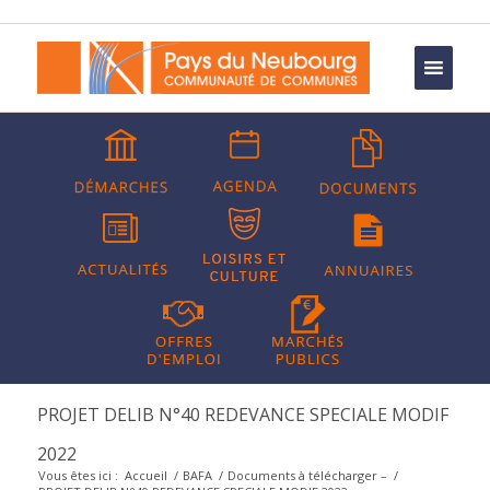
PROJET DELIB N°40 REDEVANCE SPECIALE MODIF
2022
Vous êtes ici :
Accueil
/
BAFA
/
Documents à télécharger –
/