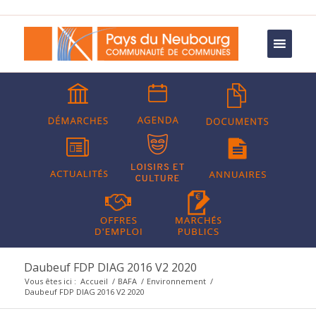
Daubeuf FDP DIAG 2016 V2 2020
Vous êtes ici :
Accueil
/
BAFA
/
Environnement
/
Daubeuf FDP DIAG 2016 V2 2020