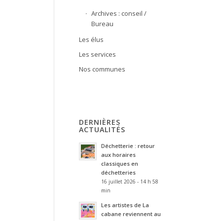
Archives : conseil /
Bureau
Les élus
Les services
Nos communes
DERNIÈRES
ACTUALITÉS
Déchetterie : retour
aux horaires
classiques en
déchetteries
16 juillet 2026 - 14 h 58
min
Les artistes de La
cabane reviennent au