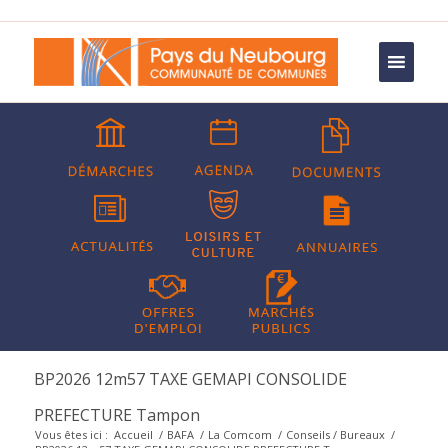
BP2026 12m57 TAXE GEMAPI CONSOLIDE
PREFECTURE Tampon
Vous êtes ici :
Accueil
/
BAFA
/
La Comcom
/
Conseils / Bureaux
/