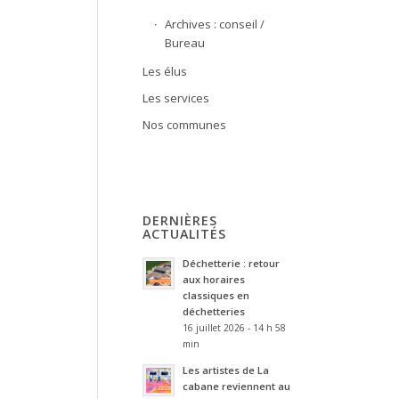
Archives : conseil /
Bureau
Les élus
Les services
Nos communes
DERNIÈRES
ACTUALITÉS
Déchetterie : retour
aux horaires
classiques en
déchetteries
16 juillet 2026 - 14 h 58
min
Les artistes de La
cabane reviennent au