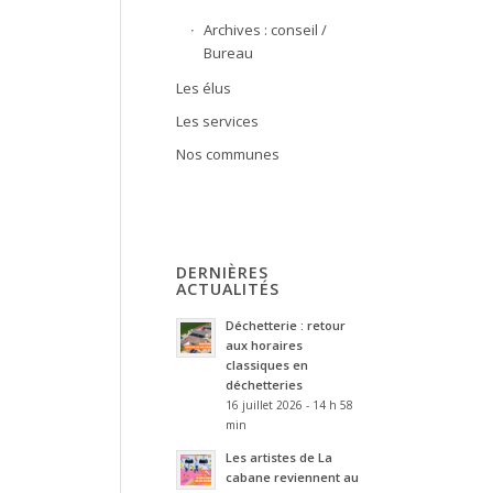
Archives : conseil /
Bureau
Les élus
Les services
Nos communes
DERNIÈRES
ACTUALITÉS
Déchetterie : retour
aux horaires
classiques en
déchetteries
16 juillet 2026 - 14 h 58
min
Les artistes de La
cabane reviennent au