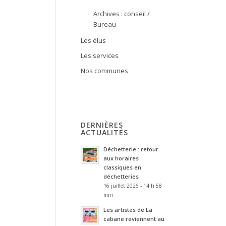
Archives : conseil /
Bureau
Les élus
Les services
Nos communes
DERNIÈRES
ACTUALITÉS
Déchetterie : retour
aux horaires
classiques en
déchetteries
16 juillet 2026 - 14 h 58
min
Les artistes de La
cabane reviennent au