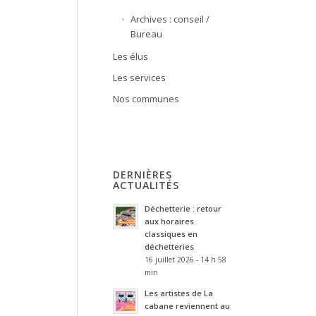
Archives : conseil /
Bureau
Les élus
Les services
Nos communes
DERNIÈRES
ACTUALITÉS
Déchetterie : retour
aux horaires
classiques en
déchetteries
16 juillet 2026 - 14 h 58
min
Les artistes de La
cabane reviennent au