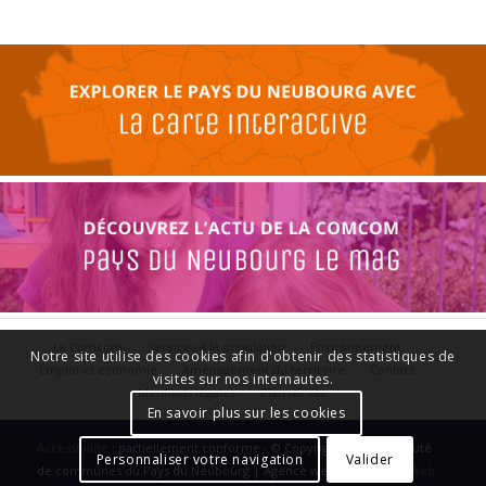
La Comcom
Services à la population
Environnement
Notre site utilise des cookies afin d'obtenir des statistiques de
Emploi et économie
Aménagement du territoire
Contact
visites sur nos internautes.
Mentions légales
Plan du site
En savoir plus sur les cookies
Accessibilité
: partiellement conforme - © Copyright - Communauté
Personnaliser votre navigation
Valider
de communes du Pays du Neubourg | Agence web :
Le Plus Du Web