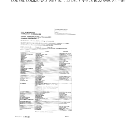
CONSEIL COMMUNAUTAIRE 18.10.22 DELIB N°9 25.10.22 AVEC AR PREF