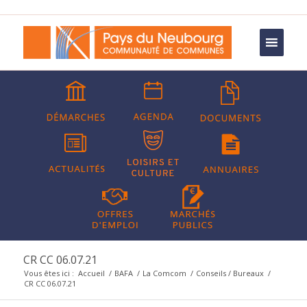
CR CC 06.07.21
Vous êtes ici :
Accueil
/
BAFA
/
La Comcom
/
Conseils / Bureaux
/
CR CC 06.07.21