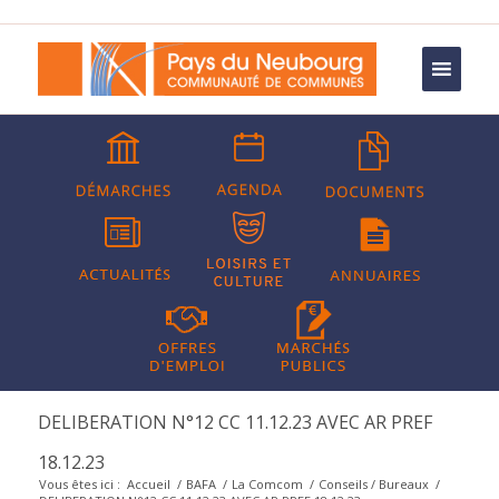
DELIBERATION N°12 CC 11.12.23 AVEC AR PREF
18.12.23
Vous êtes ici :
Accueil
/
BAFA
/
La Comcom
/
Conseils / Bureaux
/