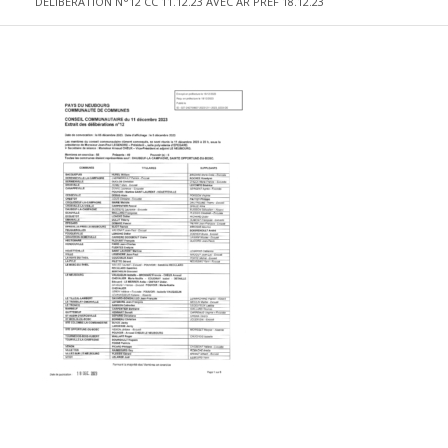
DELIBERATION N°12 CC 11.12.23 AVEC AR PREF 18.12.23