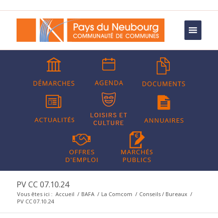
PV CC 07.10.24
Vous êtes ici :
Accueil
/
BAFA
/
La Comcom
/
Conseils / Bureaux
/
PV CC 07.10.24