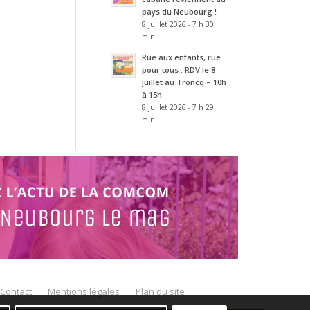
pays du Neubourg !
8 juillet 2026 - 7 h 30
min
Rue aux enfants, rue
pour tous : RDV le 8
juillet au Troncq – 10h
à 15h.
8 juillet 2026 - 7 h 29
min
Contact
Mentions légales
Plan du site