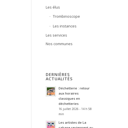
Les élus
Trombinoscope
Les instances
Les services
Nos communes
DERNIÈRES
ACTUALITÉS
Déchetterie : retour
aux horaires
classiques en
déchetteries
16 juillet 2026 - 14 h 58
min
Les artistes de La
cabane reviennent au