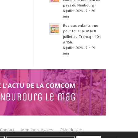
pays du Neubourg !
8 juillet 2026 - 7 h 30
min
Rue aux enfants, rue
pour tous : RDV le 8
juillet au Troncq – 10h
à 15h.
8 juillet 2026 - 7 h 29
min
Contact
Mentions légales
Plan du site