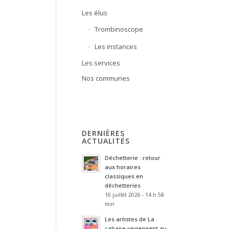
Les élus
Trombinoscope
Les instances
Les services
Nos communes
DERNIÈRES
ACTUALITÉS
Déchetterie : retour
aux horaires
classiques en
déchetteries
16 juillet 2026 - 14 h 58
min
Les artistes de La
cabane reviennent au