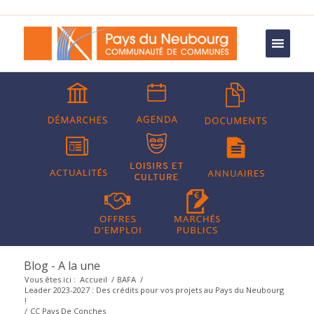
Blog - A la une
Vous êtes ici :
Accueil
/
BAFA
/
Leader 2023-2027 : Des crédits pour vos projets au Pays du Neubourg
!
/
CC Pays De Conches