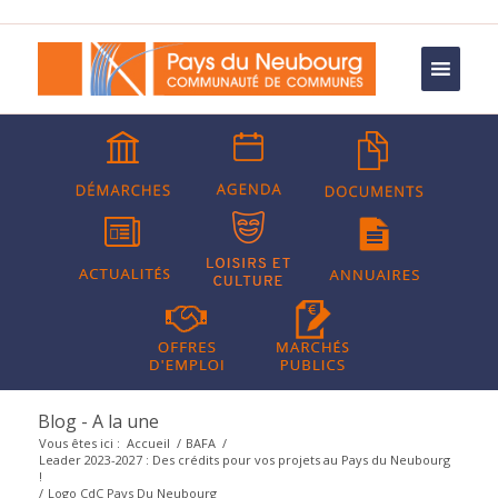
Blog - A la une
Vous êtes ici :
Accueil
/
BAFA
/
Leader 2023-2027 : Des crédits pour vos projets au Pays du Neubourg
!
/
Logo CdC Pays Du Neubourg