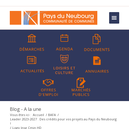
Blog - A la une
Vous êtes ici :
Accueil
/
BAFA
/
Leader 2023-2027 : Des crédits pour vos projets au Pays du Neubourg
!
/
Logo Inse Cmjn HD