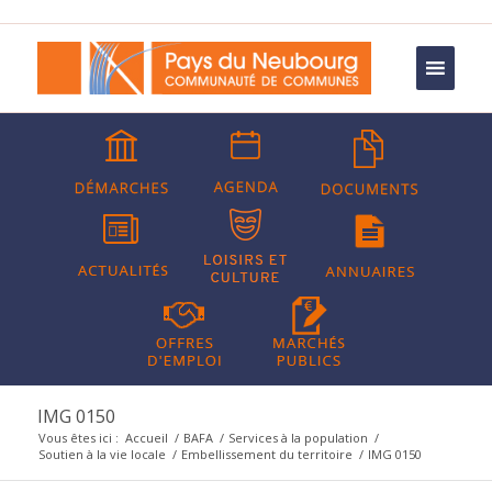
IMG 0150
Vous êtes ici :
Accueil
/
BAFA
/
Services à la population
/
Soutien à la vie locale
/
Embellissement du territoire
/
IMG 0150