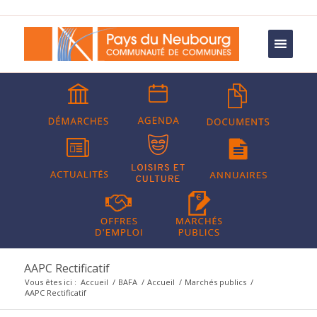
AAPC Rectificatif
Vous êtes ici :
Accueil
/
BAFA
/
Accueil
/
Marchés publics
/
AAPC Rectificatif